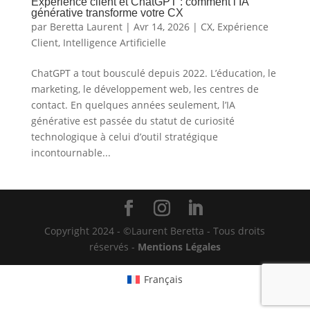
Expérience client et ChatGPT : comment l’IA
générative transforme votre CX
par
Beretta Laurent
|
Avr 14, 2026
|
CX
,
Expérience
Client
,
Intelligence Artificielle
ChatGPT a tout bousculé depuis 2022. L’éducation, le
marketing, le développement web, les centres de
contact. En quelques années seulement, l’IA
générative est passée du statut de curiosité
technologique à celui d’outil stratégique
incontournable...
Copyright 2024 - ©Laurent Beretta - Tous droits
réservés -
Mentions Légales
Français