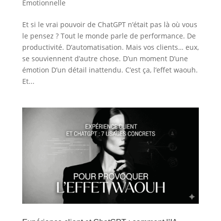
Emotionnelle
Et si le vrai pouvoir de ChatGPT n’était pas là où vous
le pensez ? Tout le monde parle de performance. De
productivité. D’automatisation. Mais vos clients… eux,
se souviennent d’autre chose. D’un moment D’une
émotion D’un détail inattendu. C’est ça, l’effet waouh.
Et...